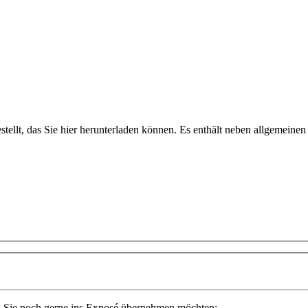
llt, das Sie hier herunterladen können. Es enthält neben allgemeine
s Sie noch gerne ins Exposé übernehmen möchten: