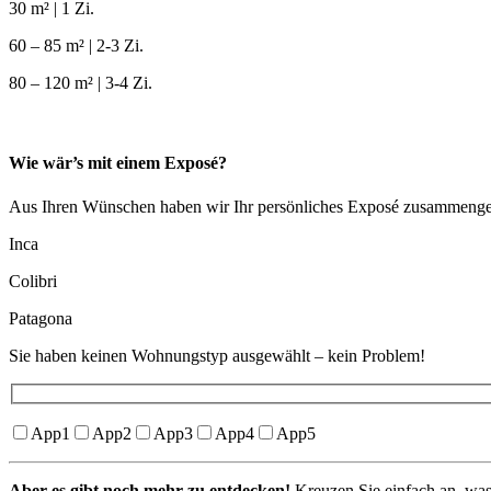
30 m² | 1 Zi.
60 – 85 m² | 2-3 Zi.
80 – 120 m² | 3-4 Zi.
Wie wär’s mit einem Exposé?
Aus Ihren Wünschen haben wir Ihr persönliches Exposé zusammengeste
Inca
Colibri
Patagona
Sie haben keinen Wohnungstyp ausgewählt – kein Problem!
App1
App2
App3
App4
App5
Aber es gibt noch mehr zu entdecken!
Kreuzen Sie einfach an, wa